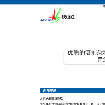
新闻资讯
水性色精品牌选取
近些年水性涂料得到很好的发展和普及，也出现了很