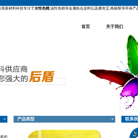
映美新材料科技专注于
水性色精
,油性色精等金属络合染料以及擦色宝,格丽斯等环保产
首页
关于我们
+
产品类型
+
联系我
多的