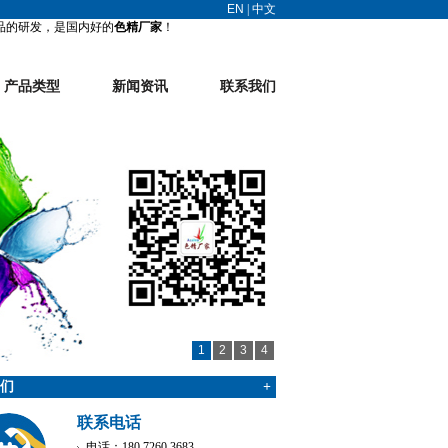
EN
|
中文
品的研发，是国内好的
色精厂家
！
产品类型
新闻资讯
联系我们
1
2
3
4
们
+
联系电话
电话：180 7260 3683