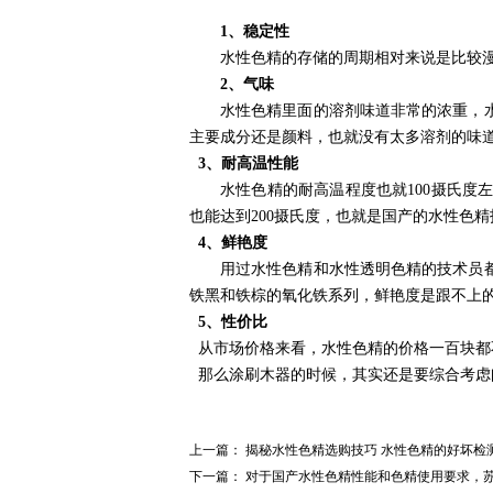
1、
稳定性
水性色精的存储的周期相对来说是比较
2、
气味
水性色精里面的溶剂味道非常的浓重，
主要成分还是颜料，也就没有太多溶剂的味
3、
耐高温性能
水性色精的耐高温程度也就
100
摄氏度
也能达到
200
摄氏度，也就是国产的水性色精
4、
鲜艳度
用过水性色精和水性透明色精的技术员
铁黑和铁棕的氧化铁系列，鲜艳度是跟不上
5、
性价比
从市场价格来看，水性色精的价格一百块都
那么涂刷木器的时候，其实还是要综合考虑
上一篇：
揭秘水性色精选购技巧 水性色精的好坏检
下一篇：
对于国产水性色精性能和色精使用要求，