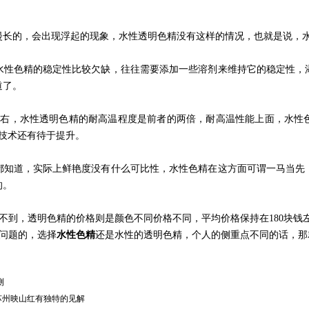
漫长的，会出现浮起的现象，水性透明色精没有这样的情况，也就是说，
水性色精的稳定性比较欠缺，往往需要添加一些溶剂来维持它的稳定性，
道了。
左右，水性透明色精的耐高温程度是前者的两倍，耐高温性能上面，水性
技术还有待于提升。
都知道，实际上鲜艳度没有什么可比性，水性色精在这方面可谓一马当先
的。
不到，透明色精的价格则是颜色不同价格不同，平均价格保持在
180
块钱
问题的，选择
水性色精
还是水性的透明色精，个人的侧重点不同的话，那
测
苏州映山红有独特的见解