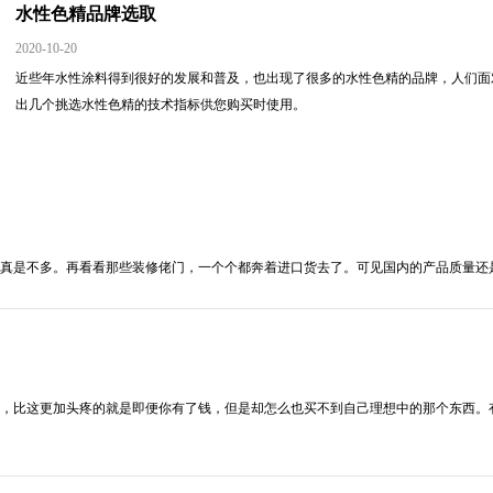
水性色精品牌选取
2020-10-20
近些年水性涂料得到很好的发展和普及，也出现了很多的水性色精的品牌，人们面
出几个挑选水性色精的技术指标供您购买时使用。
真是不多。再看看那些装修佬门，一个个都奔着进口货去了。可见国内的产品质量还是
，比这更加头疼的就是即便你有了钱，但是却怎么也买不到自己理想中的那个东西。