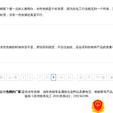
精呢？懂一点的人都明白，水性色精是个好东西，因为在化工行业能见到一个环保，
好货，没有一些伎俩还真是不行。
水性色精的时候何尝不是，害怕买到假货，不仅仅如此，还会买到价格和产品的质量
页
上一页
1
2
...
7
8
9
10
11
...
26
27
下一页
提供
色精的厂家
,提供水性色精、油性色精等金属络合染料以及擦色宝、格丽斯等产品
版权 ©苏州映美化工 2016 联系QQ：2391562396