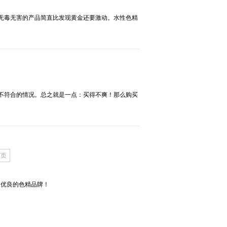
无毒无害的产品简直比发现黄金还要激动。水性色精
不符合的情况。总之就是一点：买得不爽！那么购买
末页
,优良的色精品牌！